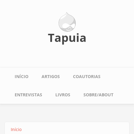
Pular
para
o
conteúdo
principal
Tapuia
Main
INÍCIO
ARTIGOS
COAUTORIAS
navigation
ENTREVISTAS
LIVROS
SOBRE/ABOUT
Início