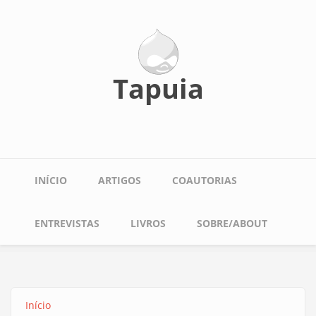
Pular
para
o
conteúdo
principal
Tapuia
Main
INÍCIO
ARTIGOS
COAUTORIAS
navigation
ENTREVISTAS
LIVROS
SOBRE/ABOUT
Início