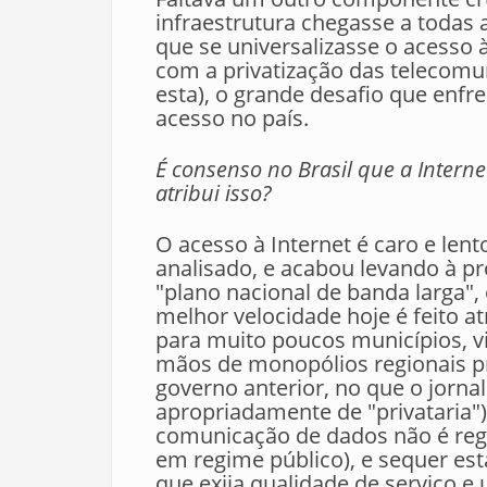
infraestrutura chegasse a todas 
que se universalizasse o acesso 
com a privatização das telecomun
esta), o grande desafio que enfr
acesso no país.
É consenso no Brasil que a Internet
atribui isso?
O acesso à Internet é caro e lent
analisado, e acabou levando à p
"plano nacional de banda larga",
melhor velocidade hoje é feito atr
para muito poucos municípios, vi
mãos de monopólios regionais pr
governo anterior, no que o jorna
apropriadamente de "privataria")
comunicação de dados não é reg
em regime público), e sequer est
que exija qualidade de serviço e