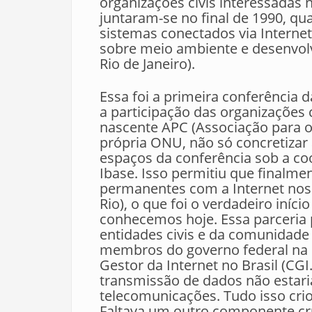
organizações civis interessadas 
juntaram-se no final de 1990, qua
sistemas conectados via Internet
sobre meio ambiente e desenvo
Rio de Janeiro).
Essa foi a primeira conferência
a participação das organizações 
nascente APC (Associação para 
própria ONU, não só concretizar 
espaços da conferência sob a co
Ibase. Isso permitiu que finalme
permanentes com a Internet nos
Rio), o que foi o verdadeiro iníci
conhecemos hoje. Essa parceria p
entidades civis e da comunidade 
membros do governo federal na é
Gestor da Internet no Brasil (CGI
transmissão de dados não estaria
telecomunicações. Tudo isso cri
Faltava um outro componente cr