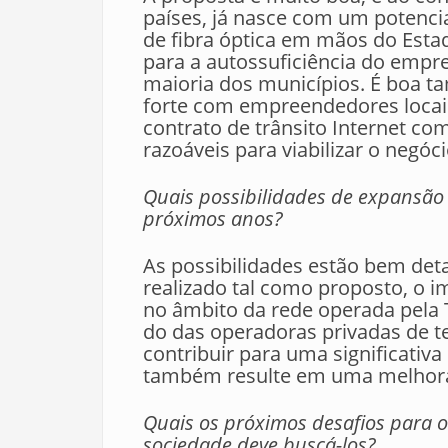
países, já nasce com um potencia
de fibra óptica em mãos do Estad
para a autossuficiência do empr
maioria dos municípios. É boa 
forte com empreendedores locai
contrato de trânsito Internet co
razoáveis para viabilizar o negóci
Quais possibilidades de expansão 
próximos anos?
As possibilidades estão bem deta
realizado tal como proposto, o i
no âmbito da rede operada pela 
do das operadoras privadas de t
contribuir para uma significativ
também resulte em uma melhora 
Quais os próximos desafios para o 
sociedade deve buscá-los?