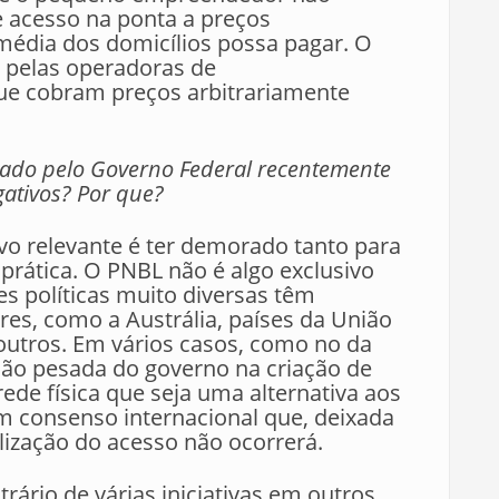
 acesso na ponta a preços
 média dos domicílios possa pagar. O
 pelas operadoras de
ue cobram preços arbitrariamente
iado pelo Governo Federal recentemente
gativos? Por que?
vo relevante é ter demorado tanto para
prática. O PNBL não é algo exclusivo
es políticas muito diversas têm
ares, como a Austrália, países da União
 outros. Em vários casos, como no da
ação pesada do governo na criação de
rede física que seja uma alternativa aos
um consenso internacional que, deixada
lização do acesso não ocorrerá.
rário de várias iniciativas em outros