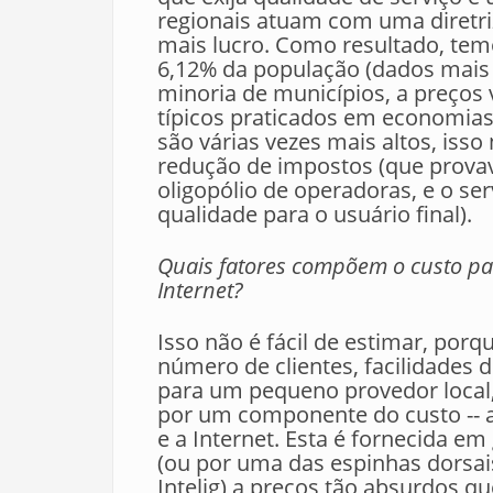
regionais atuam com uma diretriz
mais lucro. Como resultado, te
6,12% da população (dados mai
minoria de municípios, a preços 
típicos praticados em economia
são várias vezes mais altos, iss
redução de impostos (que provav
oligopólio de operadoras, e o ser
qualidade para o usuário final).
Quais fatores compõem o custo p
Internet?
Isso não é fácil de estimar, por
número de clientes, facilidades d
para um pequeno provedor local, 
por um componente do custo -- a
e a Internet. Esta é fornecida e
(ou por uma das espinhas dorsai
Intelig) a preços tão absurdos