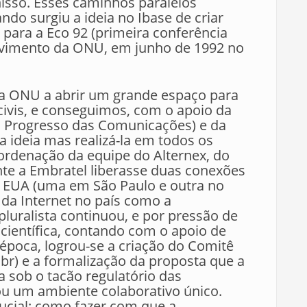
nisso. Esses caminhos paralelos
ndo surgiu a ideia no Ibase de criar
 para a Eco 92 (primeira conferência
lvimento da ONU, em junho de 1992 no
 da ONU a abrir um grande espaço para
civis, e conseguimos, com o apoio da
o Progresso das Comunicações) e da
a ideia mas realizá-la em todos os
ordenação da equipe do Alternex, do
nte a Embratel liberasse duas conexões
 EUA (uma em São Paulo e outra no
o da Internet no país como a
luralista continuou, e por pressão de
científica, contando com o apoio de
poca, logrou-se a criação do Comitê
.br) e a formalização da proposta que a
 sob o tacão regulatório das
ou um ambiente colaborativo único.
ucial: como fazer com que a