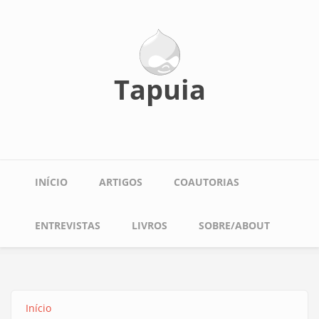
Pular
para
o
conteúdo
principal
Tapuia
Main
INÍCIO
ARTIGOS
COAUTORIAS
navigation
ENTREVISTAS
LIVROS
SOBRE/ABOUT
Início