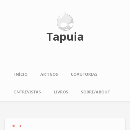
Pular
para
o
conteúdo
principal
Tapuia
Main
INÍCIO
ARTIGOS
COAUTORIAS
navigation
ENTREVISTAS
LIVROS
SOBRE/ABOUT
Início